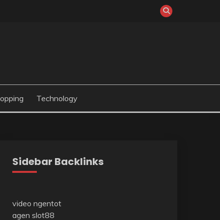
opping
Technology
Sidebar Backlinks
video ngentot
agen slot88