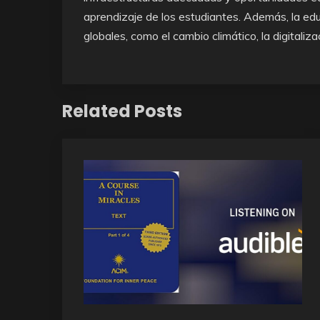
aprendizaje de los estudiantes. Además, la ed
globales, como el cambio climático, la digitaliz
Related Posts