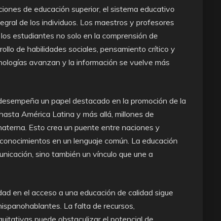
uciones de educación superior, el sistema educativo
egral de los individuos. Los maestros y profesores
 los estudiantes no solo en la comprensión de
ollo de habilidades sociales, pensamiento crítico y
nologías avanzan y la información se vuelve más
 desempeña un papel destacado en la promoción de la
 hasta América Latina y más allá, millones de
aterna. Esto crea un puente entre naciones y
 y conocimientos en un lenguaje común. La educación
nicación, sino también un vínculo que une a
idad en el acceso a una educación de calidad sigue
ispanohablantes. La falta de recursos,
uitativas puede obstaculizar el potencial de