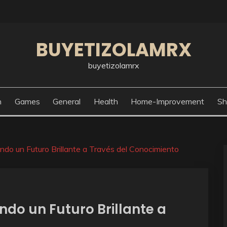
BUYETIZOLAMRX
buyetizolamrx
n
Games
General
Health
Home-Improvement
Sh
ndo un Futuro Brillante a Través del Conocimiento
do un Futuro Brillante a
o