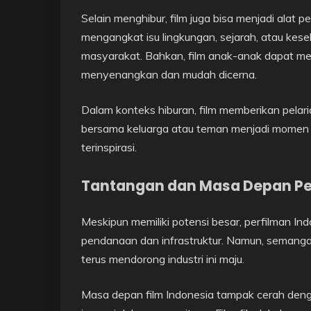
Selain menghibur, film juga bisa menjadi alat 
mengangkat isu lingkungan, sejarah, atau k
masyarakat. Bahkan, film anak-anak dapat me
menyenangkan dan mudah dicerna.
Dalam konteks hiburan, film memberikan pelaria
bersama keluarga atau teman menjadi momen 
terinspirasi.
Tantangan dan Masa Depan Pe
Meskipun memiliki potensi besar, perfilman I
pendanaan dan infrastruktur. Namun, semanga
terus mendorong industri ini maju.
Masa depan film Indonesia tampak cerah deng