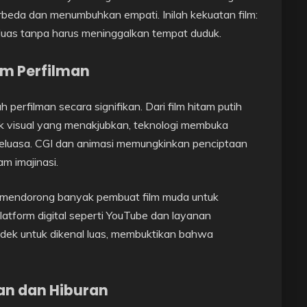
erbeda dan menumbuhkan empati. Inilah kekuatan film:
luas tanpa harus meninggalkan tempat duduk.
m Perfilman
erfilman secara signifikan. Dari film hitam putih
ek visual yang menakjubkan, teknologi membuka
h leluasa. CGI dan animasi memungkinkan penciptaan
m imajinasi.
a mendorong banyak pembuat film muda untuk
atform digital seperti YouTube dan layanan
ndek untuk dikenal luas, membuktikan bahwa
an dan Hiburan