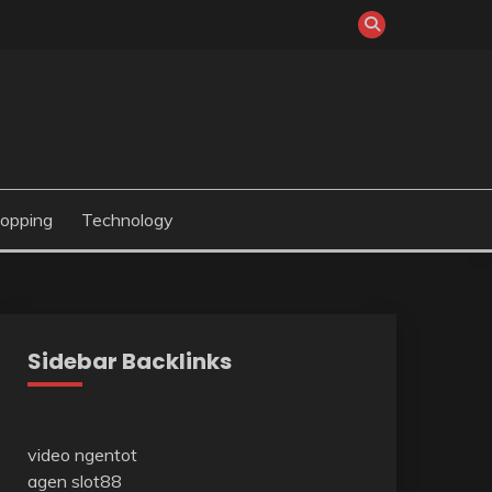
opping
Technology
Sidebar Backlinks
video ngentot
agen slot88