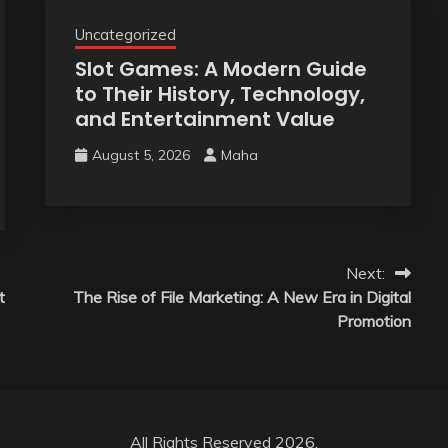
Uncategorized
Slot Games: A Modern Guide
to Their History, Technology,
and Entertainment Value
August 5, 2026
Maha
Next:
t
The Rise of File Marketing: A New Era in Digital
Promotion
All Rights Reserved 2026.