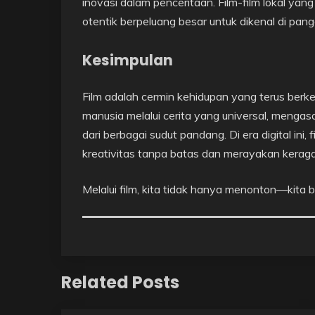
inovasi dalam penceritaan. Film-film lokal y
otentik berpeluang besar untuk dikenal di pang
Kesimpulan
Film adalah cermin kehidupan yang terus ber
manusia melalui cerita yang universal, mengas
dari berbagai sudut pandang. Di era digital ini
kreativitas tanpa batas dan merayakan kera
Melalui film, kita tidak hanya menonton—kita 
Related Posts