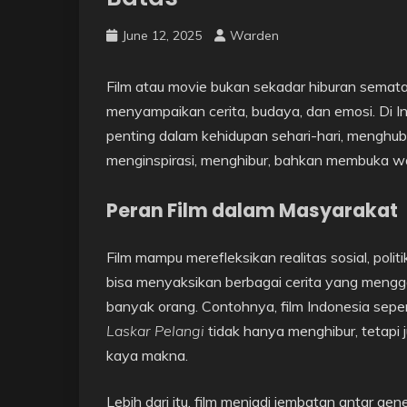
June 12, 2025
Warden
Film atau movie bukan sekadar hiburan semat
menyampaikan cerita, budaya, dan emosi. Di In
penting dalam kehidupan sehari-hari, menghu
menginspirasi, menghibur, bahkan membuka w
Peran Film dalam Masyarakat
Film mampu merefleksikan realitas sosial, polit
bisa menyaksikan berbagai cerita yang mengg
banyak orang. Contohnya, film Indonesia sepe
Laskar Pelangi
tidak hanya menghibur, tetapi 
kaya makna.
Lebih dari itu, film menjadi jembatan antar ge