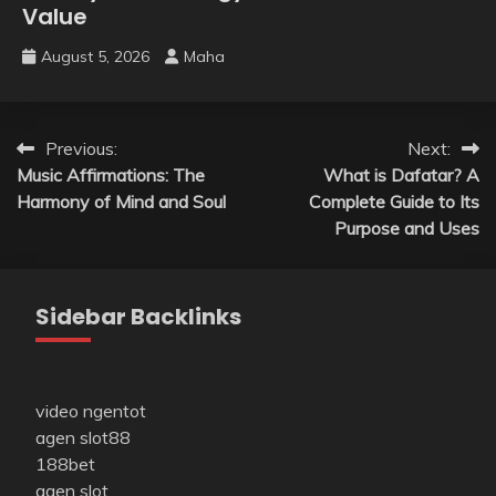
Value
August 5, 2026
Maha
Post
Previous:
Next:
Music Affirmations: The
What is Dafatar? A
navigation
Harmony of Mind and Soul
Complete Guide to Its
Purpose and Uses
Sidebar Backlinks
video ngentot
agen slot88
188bet
agen slot